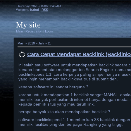
Thursday, 2026-08-06, 7:46 AM
Welcome
habul
|
RSS
My site
Main
|
Registration
|
Login
Main
»
2010
»
July
»
11
Cara Cepat Mendapat Backlink (Backlink
ini salah satu software untuk mendapatkan backlink secara c
kenapa banned atau melanggar tos Search Engine. nama sof
backlinkspees 1.1, cara kerjanya paling simpel hanya masuk
yang ingin menambah backlinknya trus di submit deh.
kenapa software ini sangat berguna ?
karena untuk mendapatkan 1 backlink sangat MAHAL. apala
memiliki banyak perhasilan di internet hanya dengan modal
kepada pemilik situs yang mau taruh link.
berapa banyak kita akan mendapatkan backlink ?
software backlinkspeed 1.1 memberikan 33 backlink dengan 
memiliki fasilitas ping dan berpage Rangking yang tinggi.