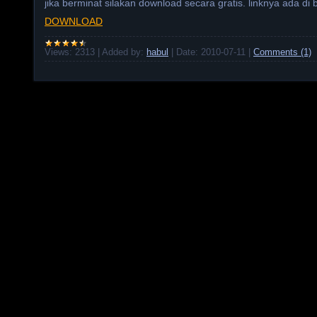
jika berminat silakan download secara gratis. linknya ada di 
DOWNLOAD
Views:
2313
|
Added by:
habul
|
Date:
2010-07-11
|
Comments (1)