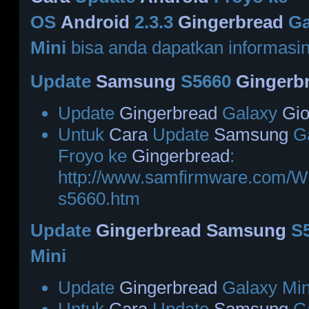
OS
Android
2.3.3
Gingerbread
Ga
Mini
bisa anda dapatkan informasiny
Update
Samsung
S5660
Gingerb
Update
Gingerbread
Galaxy
Gi
Untuk
Cara
Update
Samsung
G
Froyo ke
Gingerbread
:
http://www.samfirmware.com
s5660.htm
Update
Gingerbread
Samsung
S5
Mini
Update
Gingerbread
Galaxy Min
Untuk
Cara
Update
Samsung
Ga