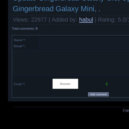
Gingerbread Galaxy Mini, .
Views
: 22977 |
Added by
:
habul
|
Rating
:
5.0
/
Total comments
:
0
Name *:
Email *:
Code *:
Cop