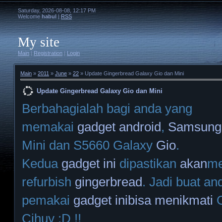
Saturday, 2026-08-08, 12:17 PM
Welcome
habul
|
RSS
My site
Main
|
Registration
|
Login
Main
»
2011
»
June
»
22
» Update Gingerbread Galaxy Gio dan Mini
Update Gingerbread Galaxy Gio dan Mini
Berbahagialah bagi anda yang
memakai
gadget
android
,
Samsung
Mini dan S5660 Galaxy
Gio
.
Kedua
gadget
ini
dipastikan
akan
me
refurbish
gingerbread
. Jadi buat an
pemakai
gadget
ini
bisa
menikmati
Cihuy :D !!