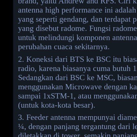
brand, yaitu Andrew and RFS. Ciri k
antenna high performance ini adala
yang seperti gendang, dan terdapat 
yang disebut radome. Fungsi radome 
untuk melindungi komponen antenna 
perubahan cuaca sekitarnya.
2. Koneksi dari BTS ke BSC itu bi
radio, karena biasanya cuma butuh 
Sedangkan dari BSC ke MSC, biasa
menggunakan Microwave dengan kapa
sampai 1xSTM-1, atau menggunakan
(untuk kota-kota besar).
3. Feeder antenna mempunyai diamete
¼, dengan panjang tergantung dari l
diletakkan di tower, semakin panjan