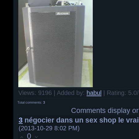
Views
: 9196 |
Added by
:
habul
|
Rating
:
5.0
/
Total comments
:
3
Comments display or
3
négocier dans un sex shop le vrai
(2013-10-29 8:02 PM)
0