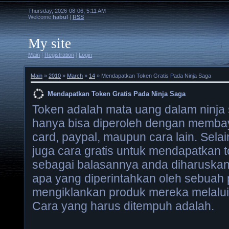
Thursday, 2026-08-06, 5:11 AM
Welcome
habul
|
RSS
My site
Main
|
Registration
|
Login
Main
»
2010
»
March
»
14
» Mendapatkan Token Gratis Pada Ninja Saga
Mendapatkan Token Gratis Pada Ninja Saga
Token adalah mata uang dalam ninja
hanya bisa diperoleh dengan membaya
card, paypal, maupun cara lain. Selai
juga cara gratis untuk mendapatkan 
sebagai balasannya anda diharuska
apa yang diperintahkan oleh sebuah 
mengiklankan produk mereka melalui 
Cara yang harus ditempuh adalah.