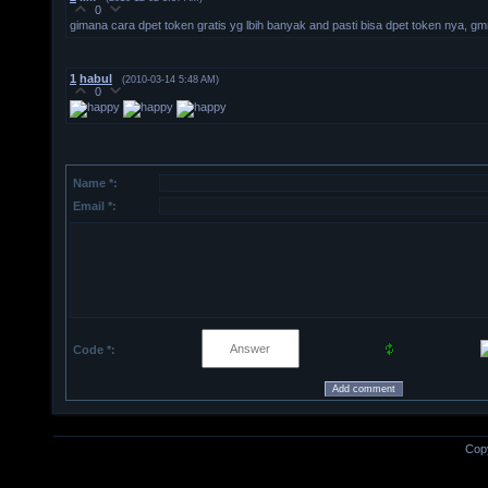
0
gimana cara dpet token gratis yg lbih banyak and pasti bisa dpet token nya, gm
1
habul
(2010-03-14 5:48 AM)
0
Name *:
Email *:
Code *:
Cop