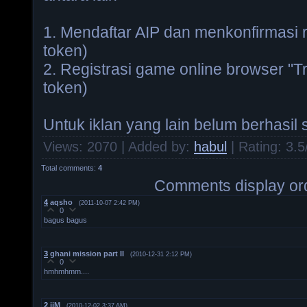
1. Mendaftar AIP dan menkonfirmasi r
token)
2. Registrasi game online browser "Tr
token)
Untuk iklan yang lain belum berhasil
Views
: 2070 |
Added by
:
habul
|
Rating
:
3.5
Total comments
:
4
Comments display or
4
aqsho
(2011-10-07 2:42 PM)
0
bagus bagus
3
ghani mission part II
(2010-12-31 2:12 PM)
0
hmhmhmm....
2
iiM
(2010-12-02 3:37 AM)