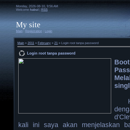
Monday, 2026-08-10, 9:56 AM
Welcome
habul
|
RSS
My site
Main
|
Registration
|
Login
Main
»
2011
»
February
»
21
» Login root tanpa password
Login root tanpa password
Boot
Pas
Mel
sing
Hi,
deng
d'Cl
kali ini saya akan menjelaskan b