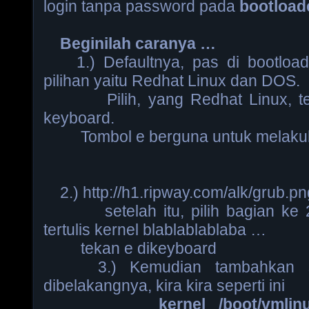
login tanpa password pada
bootload
Beginilah caranya …
1.) Defaultnya, pas di bootload
pilihan yaitu Redhat Linux dan DOS.
Pilih, yang Redhat Linux, ter
keyboard.
Tombol e berguna untuk melakuka
2.) http://h1.ripway.com/alk/grub.pn
setelah itu, pilih bagian ke 2 a
tertulis kernel blablablablaba …
tekan e dikeyboard
3.) Kemudian tambahkan s 
dibelakangnya, kira kira seperti ini
kernel /boot/vmlinuz-2.