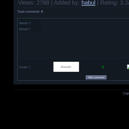
Views
: 2788 |
Added by
:
habul
|
Rating
:
3.2
Total comments
:
0
Name *:
Email *:
Code *:
Cop