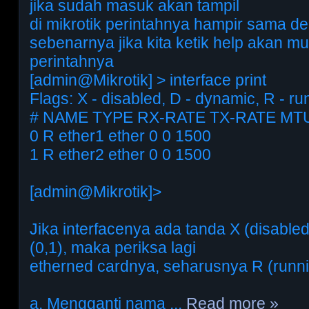
jika sudah masuk akan tampil
di mikrotik perintahnya hampir sama de
sebenarnya jika kita ketik help akan mu
perintahnya
[admin@Mikrotik] > interface print
Flags: X - disabled, D - dynamic, R - ru
# NAME TYPE RX-RATE TX-RATE MT
0 R ether1 ether 0 0 1500
1 R ether2 ether 0 0 1500
[admin@Mikrotik]>
Jika interfacenya ada tanda X (disable
(0,1), maka periksa lagi
etherned cardnya, seharusnya R (runni
a. Mengganti nama
...
Read more »