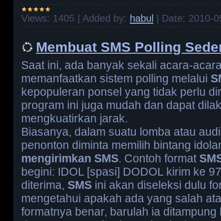
Views:
1405
|
Added by:
habul
|
Date:
2010-0
Membuat SMS Polling Sede
Saat ini, ada banyak sekali acara-acar
memanfaatkan sistem polling melalui
S
kepopuleran ponsel yang tidak perlu di
program ini juga mudah dan dapat dila
mengkuatirkan jarak.
Biasanya, dalam suatu lomba atau audi
penonton diminta memilih bintang idol
mengirimkan SMS
. Contoh format
SMS
begini: IDOL [spasi] DODOL kirim ke 97
diterima,
SMS
ini akan diseleksi dulu f
mengetahui apakah ada yang salah atau
formatnya benar, barulah ia ditampung 