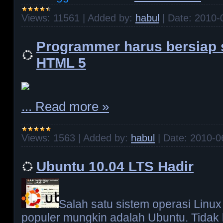
Views:
11561
|
Added by:
habul
|
Date:
2010-
Programmer harus bersiap 
HTML 5
...
Read more »
Views:
1563
|
Added by:
habul
|
Date:
2010-0
Ubuntu 10.04 LTS Hadir
Salah satu sistem operasi Linux
populer mungkin adalah Ubuntu. Tidak