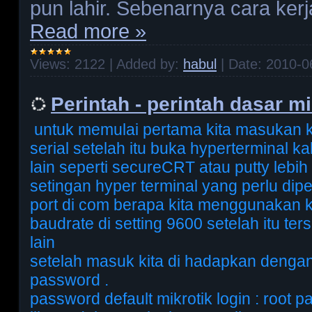
pun lahir. Sebenarnya cara ker
Read more »
Views:
2122
|
Added by:
habul
|
Date:
2010-0
Perintah - perintah dasar mi
untuk memulai pertama kita masukan k
serial setelah itu buka hyperterminal k
lain seperti secureCRT atau putty lebi
setingan hyper terminal yang perlu dip
port di com berapa kita menggunakan k
baudrate di setting 9600 setelah itu te
lain
setelah masuk kita di hadapkan dengan
password .
password default mikrotik login : root 