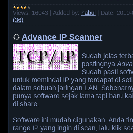
Views:
16043
|
Added by:
habul
|
Date:
2010-
(36)
Advance IP Scanner
Sudah jelas terba
postingnya
Adva
Sudah pasti soft
untuk memindai IP yang terdapat di se
dalam sebuah jaringan LAN. Sebenarn
punya software sejak lama tapi baru kali
di share.
Software ini mudah digunakan. Anda t
range IP yang ingin di scan, lalu klik s