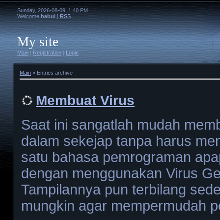
Sunday, 2026-08-09, 1:40 PM
Welcome
habul
|
RSS
My site
Main
|
Registration
|
Login
Main
»
Entries archive
Membuat Virus
Saat ini sangatlah mudah memb
dalam sekejap tanpa harus men
satu bahasa pemrograman apap
dengan menggunakan Virus Gen
Tampilannya pun terbilang sed
mungkin agar mempermudah p