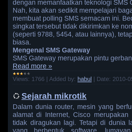
dengan memanfaatkan teknologi SMS
Nah, kita akan sedikit mempelajari ba
membuat polling SMS semacam ini. Be
singkat tersebut tidak dikirimkan ke n
(seperti 9788, 5454, atau lainnya), te
biasa.
Mengenal SMS Gateway
SMS Gateway merupakan pintu gerbang
Read more »
Views:
1766
|
Added by:
habul
|
Date:
2010-0
Sejarah mikrotik
Dalam dunia router, mesin yang berf
alamat di Internet, Cisco merupaka
tidak diragukan lagi. Tetapi di dunia l
yang berbentuk software, lumayan