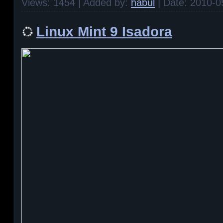
Views:
1454
|
Added by:
habul
|
Date:
2010-0
Linux Mint 9 Isadora